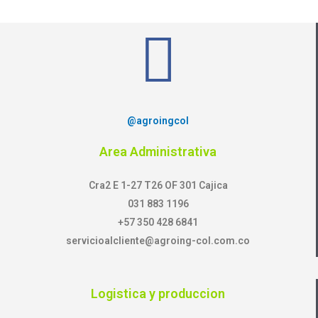
@agroingcol
Area Administrativa
Cra2 E 1-27 T26 OF 301 Cajica
031 883 1196​
+57 350 428 6841
servicioalcliente@agroing-col.com.co
Logistica y produccion